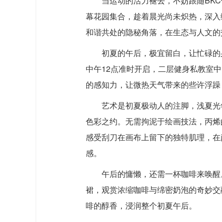
当运动的活力褪去，不妨跟随BKC
幕花园集合，趁着晨光尚未炽热，深入
和谐共处的隐秘角落，在生态与人文的
初夏的午后，极宜留白，让忙碌的身
中午12点准时开启，二层健身私教室
的感知力，让微热天气带来的些许浮躁
艺术是初夏极动人的注脚，浅夏光
色彩之约。无需拘泥于绘画技法，丙烯
感受刮刀在画布上留下的独特肌理，在
感。
午后的慵懒，还需一杯咖啡来唤醒
裙，观赏浓缩咖啡与绵密奶泡的奇妙交
啡的醇香，浸润整个初夏午后。