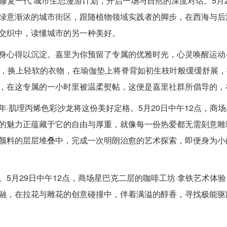
修复一代 城市生态漫游计划，开启一场与自然的深度对话。5月2
绿意渐浓的城市街区，跟随植物领域实践者的脚步，在西海与后
交织中，读懂城市的另一种美好。
心得以沉淀。嘉里为你预留了专属的优雅时光，心灵唤醒运动·瑜伽
中，换上轻软的衣物，在瑜伽垫上将脊背如初生枝叶般缓缓舒展
，在这专属的一小时里被温柔熨帖，这便是嘉里社群所倡导的，
年·肌理丙烯色彩沙龙将这份美好定格。5月20日中午12点，商
的魅力正蕴藏于它的自由与厚重，就像每一份热爱都无需刻意雕
颜料的层层堆叠中，完成一次明朗治愈的艺术探索，即便身为小
。5月29日中午12点，商场星巴克二层的咖啡工坊·拿铁艺术体
融，在拉花与雕花的创意碰撞中，伴着满溢的醇香，寻找极能驱