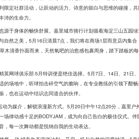
列限定社群活动，让跃动的活力、诗意的留白与思维的碰撞，共
丰沛的生命力。
也源于身体的畅快舒展。嘉里城市骑行计划循着海淀三山五园绿
与自然之美，5月16日清晨7点，我们将在商场1层而意店内集
途草木清香扑面而来，天然氧吧的治愈感包裹周身，踏下踏板的
英网球俱乐部·5月特训便是绝佳选择。5月7日、14日、21日
适的场地中，听球拍击碎空气的脆响，在专业教练的引领下酣畅
振，也在运动中结识志同道合的伙伴。
运动为媒介，解锁浪漫新方式。5月20日中午12点20分，嘉里户
一场律动感十足的BODYJAM，成为向自己告白的极佳仪式。
音，每一次舞动都是悦纳自我的生动表达。