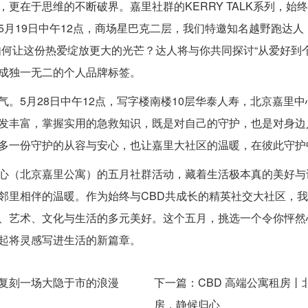
更在于思维的不断破界。嘉里社群的KERRY TALK系列，
5月19日中午12点，商场星巴克二层，我们特邀知名越野跑达人
何让这份热爱绽放更大的光芒？达人将与你共同探讨“从爱好到个
成独一无二的个人品牌标签。
。5月28日中午12点，写字楼南楼10层华泰人寿，北京嘉里中
发丰富，掌握实用的急救知识，既是对自己的守护，也是对身边
多一份守护的从容与安心，也让嘉里大社区的温暖，在彼此守护
心（北京嘉里公寓）的五月社群活动，藏着生活极本真的美好与
邻里相伴的温暖。作为始终与CBD共成长的精英社交大社区，
、艺术、文化与生活的多元美好。这个五月，挑选一个令你怦然
起将灵感写进生活的新篇章。
复刻一场大隐于市的浪漫
下一篇：
CBD 高端公寓租房丨
房，静候归心