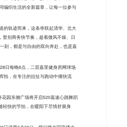
同编织生活的全新篇章，让每一位参与
道的轨迹而来，这条串联起清华、北大
合，暂别商务快节奏，趁着微风不燥、日
每一刻，都是与自由的双向奔赴，也是嘉
、28日每晚6点，二层嘉里健身房网球场
挥拍，在专注的拉扯与跑动中痛快流
外花园东侧广场将开启520嘉速心跳舞蹈
伴随轻快的节拍，在暖阳下尽情舒展身