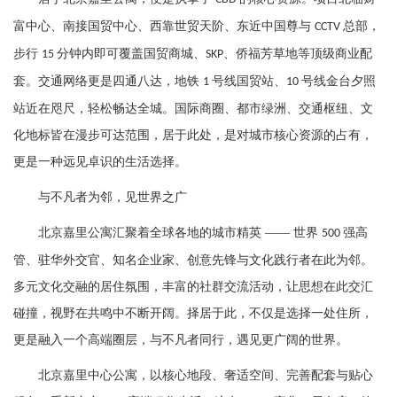
富中心、南接国贸中心、西靠世贸天阶、东近中国尊与
总部，
CCTV
步行
分钟内即可覆盖国贸商城、
、侨福芳草地等顶级商业配
15
SKP
套。交通网络更是四通八达，地铁
号线国贸站、
号线金台夕照
1
10
站近在咫尺，轻松畅达全城。国际商圈、都市绿洲、交通枢纽、文
化地标皆在漫步可达范围，居于此处，是对城市核心资源的占有，
更是一种远见卓识的生活选择。
与不凡者为邻，见世界之广
北京嘉里公寓
汇聚着全球各地的城市精英
—— 世界
强高
500
管、驻华外交官、知名企业家、创意先锋与文化践行者在此为邻。
多元文化交融的居住氛围，丰富的社群交流活动，让思想在此交汇
碰撞，视野在共鸣中不断开阔。择居于此，不仅是选择一处住所，
更是融入一个高端圈层，与不凡者同行，遇见更广阔的世界。
北京嘉里中心公寓，以核心地段、奢适空间、完善配套与贴心