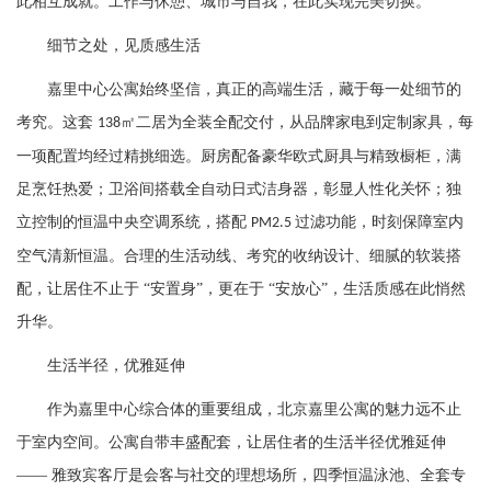
此相互成就。工作与休憩、城市与自我，在此实现完美切换。
细节之处，见质感生活
嘉里中心公寓始终坚信，真正的高端生活，藏于每一处细节的
考究。这套
㎡二居为全装全配交付，从品牌家电到定制家具，每
138
一项配置均经过精挑细选。厨房配备豪华欧式厨具与精致橱柜，满
足烹饪热爱；卫浴间搭载全自动日式洁身器，彰显人性化关怀；独
立控制的恒温中央空调系统，搭配
过滤功能，时刻保障室内
PM2.5
空气清新恒温。合理的生活动线、考究的收纳设计、细腻的软装搭
配，让居住不止于 “安置身”，更在于 “安放心”，生活质感在此悄然
升华。
生活半径，优雅延伸
作为嘉里中心综合体的重要组成，北京嘉里公寓的魅力远不止
于室内空间。公寓自带丰盛配套，让居住者的生活半径优雅延伸
—— 雅致宾客厅是会客与社交的理想场所，四季恒温泳池、全套专