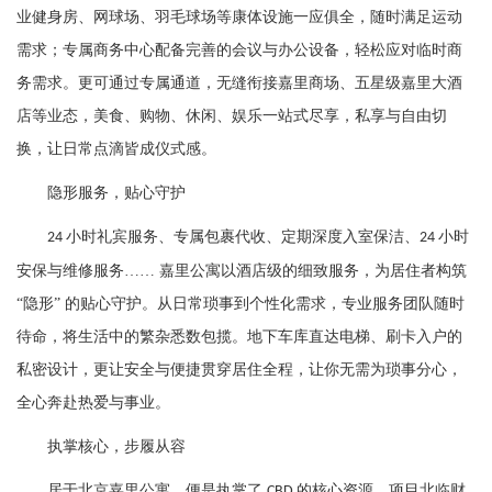
业健身房、网球场、羽毛球场等康体设施一应俱全，随时满足运动
需求；专属商务中心配备完善的会议与办公设备，轻松应对临时商
务需求。更可通过专属通道，无缝衔接嘉里商场、五星级嘉里大酒
店等业态，美食、购物、休闲、娱乐一站式尽享，私享与自由切
换，让日常点滴皆成仪式感。
隐形服务，贴心守护
小时礼宾服务、专属包裹代收、定期深度入室保洁、
小时
24
24
安保与维修服务…… 嘉里公寓以酒店级的细致服务，为居住者构筑
“隐形” 的贴心守护。从日常琐事到个性化需求，专业服务团队随时
待命，将生活中的繁杂悉数包揽。地下车库直达电梯、刷卡入户的
私密设计，更让安全与便捷贯穿居住全程，让你无需为琐事分心，
全心奔赴热爱与事业。
执掌核心，步履从容
居于北京嘉里公寓，便是执掌了
的核心资源。项目北临财
CBD