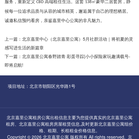
服务，重新定义
高端租住生活。这套
㎡豪华二居套房，静
CBD
138
候每一位追求品质与从容的城市精英，邂逅属于自己的理想栖居。
诚邀私信预约看房，亲鉴嘉里中心公寓的非凡魅力。
上一篇：
北京嘉里中心（北京嘉里公寓）5月社群活动｜将初夏的灵
感写进生活的新篇章
下一篇：
北京嘉里公寓春野踏青·彩蛋寻踪|小小探险家玩趣满载号-
即将启航!
项目地址：北京市朝阳区光华路1号
北京嘉里公寓租房公寓出租信息主要为您提供真实的北京嘉里公寓
租房、
北京嘉里公寓租房
房屋租赁信息,及时更新
北京嘉里公寓组
价
格、租期、长租租金价格信息。
Copyright © 2026
北京嘉里公寓
版权所有 All rights reserved.
京