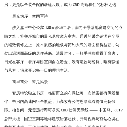
房，更是以全装全配的奢适尺度，成为
高端租住的标杆之选。
CBD
晨光为序，空间写诗
步入嘉里中心公寓
㎡豪华二居，南向全景落地窗是空间的点
138
睛之笔，将整座城市的晨光尽数邀入室内。通透的采光铺洒在全屋
的精致装修之上，原木质感的地板与简约大气的墙面相得益彰，勾
勒出温润而高级的居住基底。清晨时分，一杯手冲咖啡置于窗边，
日光在客厅、餐厅与卧室间自在游走，没有喧嚣与纷扰，唯有静谧
与从容，悄然开启每一日的理想生活。
窗里窗外，皆是风景
套房特设独立书房，临窗而立的布局让每一次伏案都有风景相
伴。书房内高速网络全覆盖，为高效办公与思绪流淌提供完备保
障。抬首间，无需远行即可尽览
壮阔天际线 —— 中国尊、
CBD
CCTV
总部大楼、国贸三期等地标建筑错落起伏，开阔视野与豁达心境在